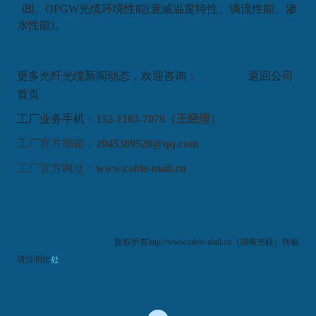
⑻、OPGW光缆环境性能(衰减温度特性、滴流性能、渗
水性能)。
更多
光纤光缆
新闻动态
，欢迎咨询： 返回
公司
首页
工厂业务手机
：
152-1103-7079（王经理）
工厂官方邮箱：
2045389520@qq.com
工厂官方
网址：
www.cable-mall.cn
版权所有http://www.cable-mall.cn（
湖南光联
）转载
请注明出
处