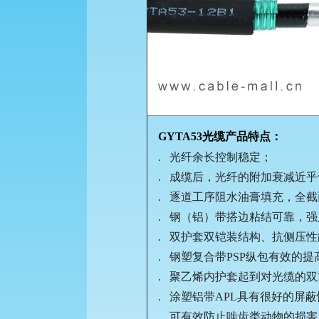
GYTA53光缆产品特点：
. 光纤余长控制稳定；
. 成缆后，光纤的附加衰减近
. 逐道工序阻水油膏填充，全
. 钢（铝）带搭边粘结可靠，
. 双护套双铠装结构、抗侧压
. 钢塑复合带PSP纵包有效的
. 聚乙烯内护套起到对光缆的
. 涂塑铝带APL具有很好的屏
. 可有效防止啮齿类动物的损害