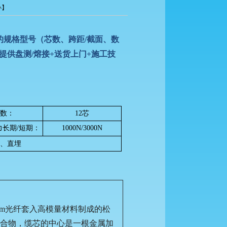
小
】
的规格型号（芯数、跨距/截面、数
提供盘测/熔接+送货上门+施工技
数：
12芯
力长期/短期：
1000N/3000N
、直埋
0μm光纤套入高模量材料制成的松
合物，缆芯的中心是一根金属加