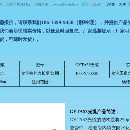
间：2016年10月24日
信息来源：www.cable-mall.cn
点击：
123
次
【字体：
大
中
186-1399-9458（解经理）
需报价，请联系我们
，并提供产品
我们会
尽快
核实价格，以便及时回复您。
厂家温馨提示：厂家可
货，可随时发货）。
光联
型号：
GYTA53光缆
芯
 mm
允许拉伸力长期/短期：
允许压扁
1000N/3000N
g/km
适用范围：
地埋
GYTA53光缆产品简述：
GYTA53光缆
的结构是将25
套管中，松套管内填充防水化