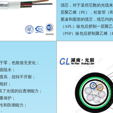
强芯，对于某些芯数的光缆来
层聚乙烯（PE），松套管（
紧凑和圆形的缆芯，缆芯内的
（APL）纵包后挤制一层聚
（PSP）纵包后挤制聚乙烯（
乎于零，色散值无变化；
截面阻水；
强度高，扭转不开裂；
性能好；
提高了光缆的抗透潮能力；
双重保护；
蔽性和防潮能力；
；